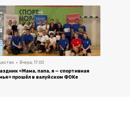
щество
Вчера, 17:00
аздник «Мама, папа, я — спортивная
мья» прошёл в валуйском ФОКе