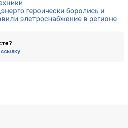
ехники
энерго героически боролись и
овили элетроснабжение в регионе
сте?
ссылку