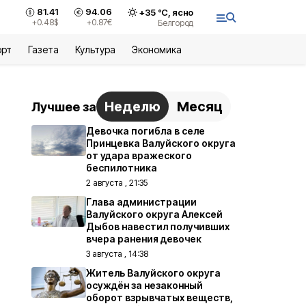
81.41
94.06
+
35
°С,
ясно
+0.48
$
+0.87
€
Белгород
орт
Газета
Культура
Экономика
Неделю
Месяц
Лучшее за
Девочка погибла в селе
Принцевка Валуйского округа
от удара вражеского
беспилотника
2 августа , 21:35
Глава администрации
Валуйского округа Алексей
Дыбов навестил получивших
вчера ранения девочек
3 августа , 14:38
Житель Валуйского округа
осуждён за незаконный
оборот взрывчатых веществ,