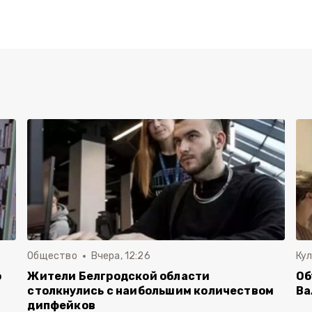
Общество
Вчера, 12:26
Ку
о
Жители Белгродской области
Об
столкнулись с наибольшим количеством
Ва
дипфейков