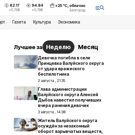
82.17
94.84
+
25
°С,
облачно
+0.76
$
+0.78
€
Белгород
орт
Газета
Культура
Экономика
Неделю
Месяц
Лучшее за
Девочка погибла в селе
Принцевка Валуйского округа
от удара вражеского
беспилотника
2 августа , 21:35
Глава администрации
Валуйского округа Алексей
Дыбов навестил получивших
вчера ранения девочек
3 августа , 14:38
Житель Валуйского округа
осуждён за незаконный
оборот взрывчатых веществ,