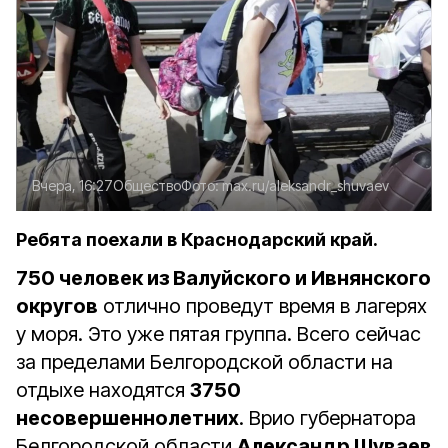
Вчера, 16:27
Общество
Фото:
max.ru/aleksandr_shuvaev
Ребята поехали в Краснодарский край.
750 человек из Валуйского и Ивнянского
округов
отлично проведут время в лагерях
у моря. Это уже пятая группа. Всего сейчас
за пределами Белгородской области на
отдыхе находятся
3750
несовершеннолетних
. Врио губернатора
Белгородской области
Александр Шуваев