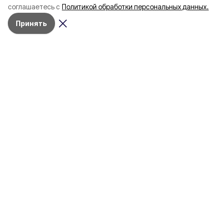
соглашаетесь с
Политикой обработки персональных данных.
социальный контра
Принять
Житель Валуйского округа Денис
Щетинин заключил социальный
контракт
Вчера, 11:54
Общество
Фото:
max.ru/id531552709