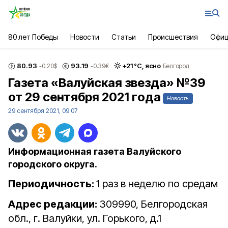
80 лет Победы
Новости
Статьи
Происшествия
Офиц
80.93
93.19
+
21
°С,
ясно
-0.20
$
-0.39
€
Белгород
Газета «Валуйская звезда» №39
от 29 сентября 2021 года
Новость
29 сентября 2021, 09:07
Информационная газета Валуйского
городского округа.
Периодичность:
1 раз в неделю по средам
Адрес редакции:
309990, Белгородская
обл., г. Валуйки, ул. Горького, д.1