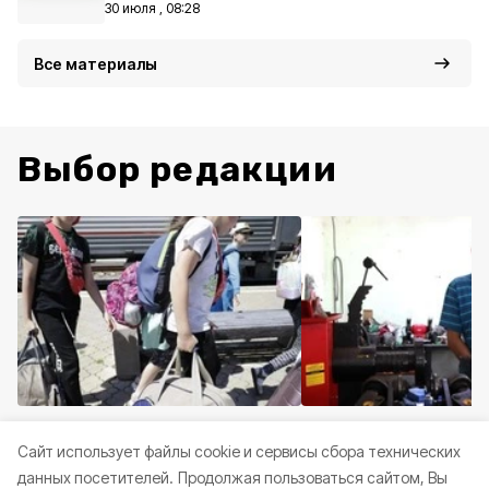
30 июля , 08:28
Все материалы
Выбор редакции
Общество
Вчера, 16:27
Общество
Вчера, 11:5
Cайт использует файлы cookie и сервисы сбора технических
Валуйские дети отправились
Житель Валуйского
данных посетителей.
Продолжая пользоваться сайтом, Вы
в оздоровительные лагеря
Денис Щетинин за