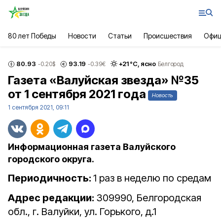
80 лет Победы
Новости
Статьи
Происшествия
Офиц
80.93
93.19
+
21
°С,
ясно
-0.20
$
-0.39
€
Белгород
Газета «Валуйская звезда» №35
от 1 сентября 2021 года
Новость
1 сентября 2021, 09:11
Информационная газета Валуйского
городского округа.
Периодичность:
1 раз в неделю по средам
Адрес редакции:
309990, Белгородская
обл., г. Валуйки, ул. Горького, д.1