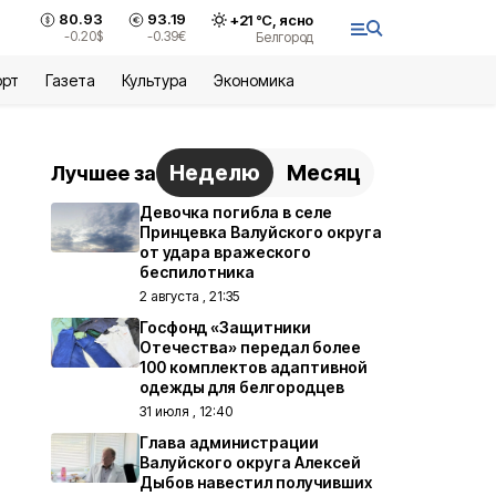
80.93
93.19
+
21
°С,
ясно
-0.20
$
-0.39
€
Белгород
орт
Газета
Культура
Экономика
Неделю
Месяц
Лучшее за
Девочка погибла в селе
Принцевка Валуйского округа
от удара вражеского
беспилотника
2 августа , 21:35
Госфонд «Защитники
Отечества» передал более
100 комплектов адаптивной
одежды для белгородцев
31 июля , 12:40
Глава администрации
Валуйского округа Алексей
Дыбов навестил получивших