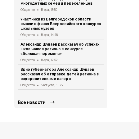
многодетных семей и переселенцев
«Белгород ж
будет жить
Общество
Вчера, 15:50
Общество
5 
Участники из Белгородской области
вышли в финал Всероссийского конкурса
Специалист
школьных музеев
оказали бол
региона
Общество
Вчера, 14:48
Общество
5 
Александр Шуваев рассказал об успехах
школьников региона в конкурсе
Валуйский д
«Большая перемена»
победил в о
«Детский с
Общество
Вчера, 12:52
Общество
5 
Врио губернатора Александр Шуваев
рассказал об отправке детей региона в
Решение Со
оздоровительные лагеря
муниципальн
года №468
Общество
5 августа , 16:27
Официальные до
Все новости