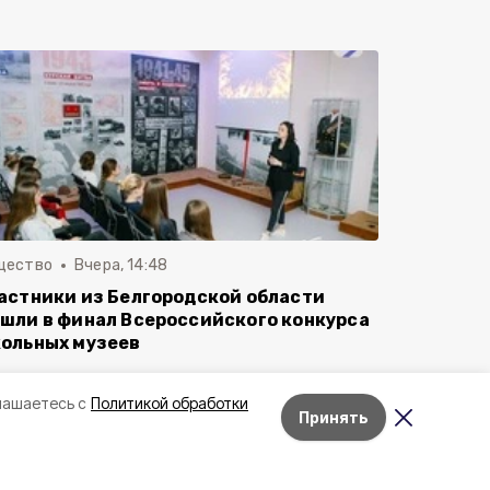
щество
Вчера, 14:48
астники из Белгородской области
шли в финал Всероссийского конкурса
ольных музеев
лашаетесь с
Политикой обработки
Принять
Лента новостей