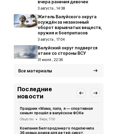
вчера ранения девочек
3 августа , 14:38
Житель Валуйского округа
осуждён за незаконный
оборот взрывчатых веществ,
оружия и боеприпасов
3 августа , 17:04
Валуйский округ подвергся
атаке со стороны ВСУ
31 июля , 22:36
Все материалы
Последние
новости
Праздник «Мама, папа, я — спортивная
Житель Вал
семья» прошёл в валуйском ФОКе
Щетинин за
контракт
Общество
Вчера, 17:00
Общество
5 
Компания Белгородэнерго подключила
36 новых домов для детей-сирот,
Вриго губе