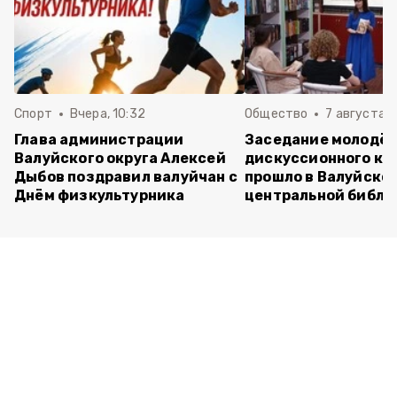
Спорт
Вчера, 10:32
Общество
7 августа , 
Глава администрации
Заседание молодё
Валуйского округа Алексей
дискуссионного кл
Дыбов поздравил валуйчан с
прошло в Валуйско
Днём физкультурника
центральной библи