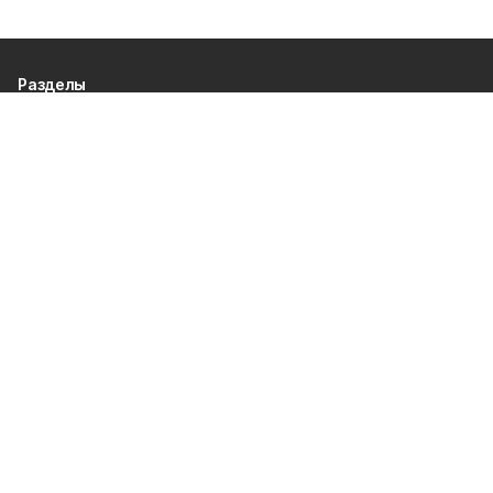
Разделы
80 лет Победы
Новости
Статьи
Происшествия
Официальные документы
Общество
Политика
Спорт
Газета
Культура
Экономика
О проекте