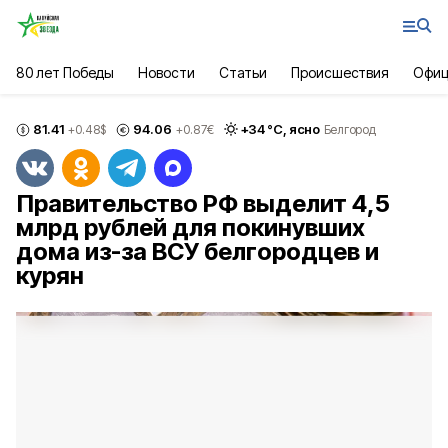
80 лет Победы
Новости
Статьи
Происшествия
Офиц
81.41
94.06
+
34
°С,
ясно
+0.48
$
+0.87
€
Белгород
Правительство РФ выделит 4,5
млрд рублей для покинувших
дома из-за ВСУ белгородцев и
курян