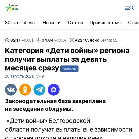
80 лет Победы
Новости
Статьи
Происшествия
Офиц
82.17
94.84
+
22
°С,
ясно
+0.00
$
+0.00
€
Белгород
Категория «Дети войны» региона
получит выплаты за девять
месяцев сразу
Новость
26 августа 2021, 15:49
Законодательная база закреплена
на заседании облдумы.
«Дети войны» Белгородской
области получат выплаты вне зависимости
от уровня дохода и наличия иных