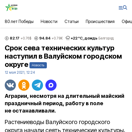
80 лет Победы
Новости
Статьи
Происшествия
Офиц
82.17
94.84
+
22
°С,
дождь
+0.76
$
+0.78
€
Белгород
Cрок сева технических культур
наступил в Валуйском городском
округе
Новость
12 мая 2021, 12:24
Аграрии, несмотря на длительный майский
праздничный период, работу в поле
не останавливали.
Растениеводы Валуйского городского
округа начали сеять технические культуры.