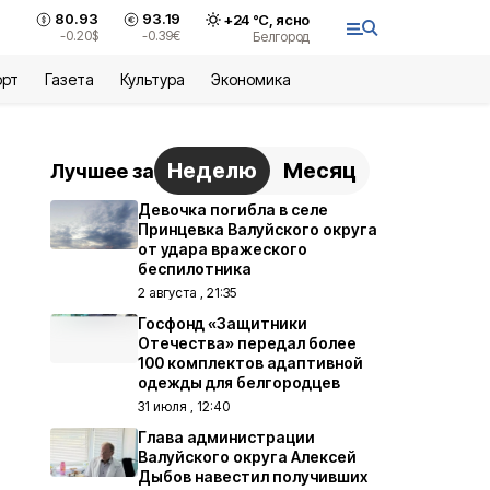
80.93
93.19
+
24
°С,
ясно
-0.20
$
-0.39
€
Белгород
орт
Газета
Культура
Экономика
Неделю
Месяц
Лучшее за
Девочка погибла в селе
Принцевка Валуйского округа
от удара вражеского
беспилотника
2 августа , 21:35
Госфонд «Защитники
Отечества» передал более
100 комплектов адаптивной
одежды для белгородцев
31 июля , 12:40
Глава администрации
Валуйского округа Алексей
Дыбов навестил получивших