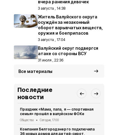
вчера ранения девочек
3 августа , 14:38
Житель Валуйского округа
осуждён за незаконный
оборот взрывчатых веществ,
оружия и боеприпасов
3 августа , 17:04
Валуйский округ подвергся
атаке со стороны ВСУ
31 июля , 22:36
Все материалы
Последние
новости
Праздник «Мама, папа, я — спортивная
Житель Вал
семья» прошёл в валуйском ФОКе
Щетинин за
контракт
Общество
Сегодня, 17:00
Общество
Вч
Компания Белгородэнерго подключила
36 новых домов для детей-сирот,
Вриго губе