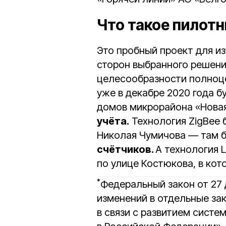
Что такое пилот
Это пробный проект для и
сторон выбранного решени
целесообразности полноце
уже в декабре 2020 года б
домов микрорайона «Новая
учёта.
Технология ZigBee 
Николая Чумичова — там б
счётчиков.
А технология 
по улице Костюкова, в кот
*
Федеральный закон от 27 
изменений в отдельные за
в связи с развитием систе