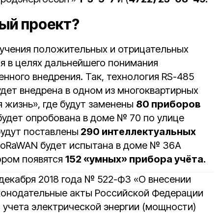
ный проект?
зучения положительных и отрицательных
я в целях дальнейшего понимания
нного внедрения. Так, технология RS-485
удет внедрена в одном из многоквартирных
 жизнь», где будут заменены
80 приборов
будет опробована в доме № 70 по улице
удут поставлены
290 интеллектуальных
LoRaWAN будет испытана в доме № 36А
ором появятся
152 «умных» прибора учёта.
декабря 2018 года № 522-ФЗ «О внесении
конодательные акты Российской Федерации
м учета электрической энергии (мощности)