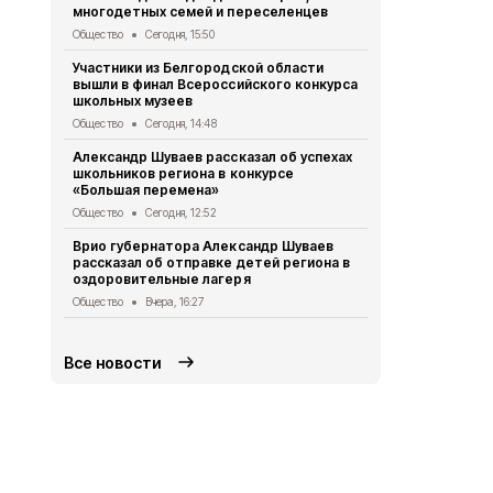
многодетных семей и переселенцев
«Белгород ж
будет жить
Общество
Сегодня, 15:50
Общество
Вч
Участники из Белгородской области
вышли в финал Всероссийского конкурса
Специалист
школьных музеев
оказали бол
региона
Общество
Сегодня, 14:48
Общество
Вч
Александр Шуваев рассказал об успехах
школьников региона в конкурсе
Валуйский д
«Большая перемена»
победил в о
«Детский с
Общество
Сегодня, 12:52
Общество
Вч
Врио губернатора Александр Шуваев
рассказал об отправке детей региона в
Решение Со
оздоровительные лагеря
муниципальн
года №468
Общество
Вчера, 16:27
Официальные до
Все новости