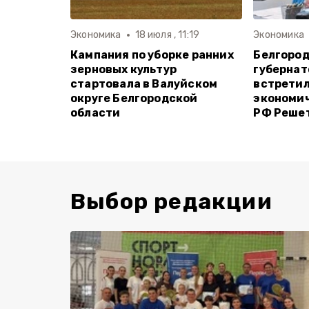
Экономика
18 июля , 11:19
Экономика
Кампания по уборке ранних
Белгород
зерновых культур
губернат
стартовала в Валуйском
встретил
округе Белгородской
экономич
области
РФ Реше
Выбор редакции