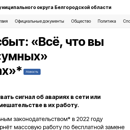
униципального округа Белгородской области
твия
Официальные документы
Общество
Политика
Сп
быт: «Всё, что вы
 «умных»
ах»*
Новость
ать сигнал об авариях в сети или
ешательстве в их работу.
ьным законодательством* в 2022 году
рнёт массовую работу по бесплатной замене