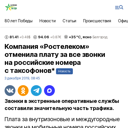
80 лет Победы
Новости
Статьи
Происшествия
Офиц
81.41
94.06
+
35
°С,
ясно
+0.48
$
+0.87
€
Белгород
Компания «Ростелеком»
отменила плату за все звонки
на российские номера
с таксофонов*
Новость
3 декабря 2019, 08:45
Звонки в экстренные оперативные службы
составили значительную часть трафика.
Плата за внутризоновые и междугородные
звонки на мобильные номера российских