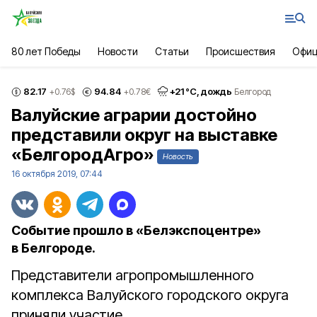
80 лет Победы
Новости
Статьи
Происшествия
Офиц
82.17
94.84
+
21
°С,
дождь
+0.76
$
+0.78
€
Белгород
Валуйские аграрии достойно
представили округ на выставке
«БелгородАгро»
Новость
16 октября 2019, 07:44
Событие прошло в «Белэкспоцентре»
в Белгороде.
Представители агропромышленного
комплекса Валуйского городского округа
приняли участие