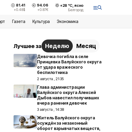
81.41
94.06
+
28
°С,
ясно
+0.48
$
+0.87
€
Белгород
орт
Газета
Культура
Экономика
Неделю
Месяц
Лучшее за
Девочка погибла в селе
Принцевка Валуйского округа
от удара вражеского
беспилотника
2 августа , 21:35
Глава администрации
Валуйского округа Алексей
Дыбов навестил получивших
вчера ранения девочек
3 августа , 14:38
Житель Валуйского округа
осуждён за незаконный
оборот взрывчатых веществ,