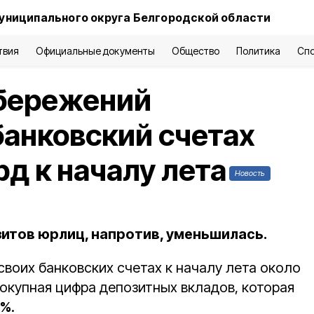
униципального округа Белгородской области
твия
Официальные документы
Общество
Политика
Сп
бережений
банковский счетах
д к началу лета
Новость
итов юрлиц, напротив, уменьшилась.
воих банковских счетах к началу лета около
вокупная цифра депозитных вкладов, которая
0%
.