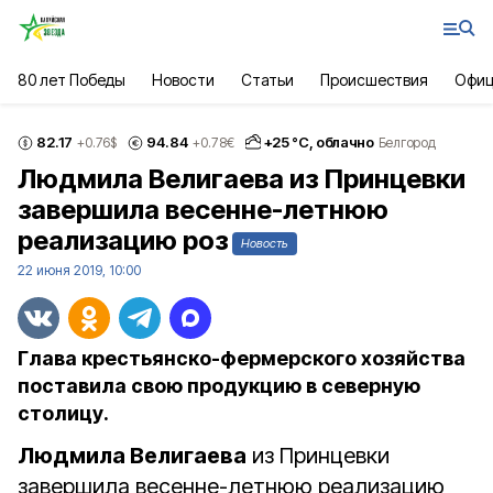
80 лет Победы
Новости
Статьи
Происшествия
Офиц
82.17
94.84
+
25
°С,
облачно
+0.76
$
+0.78
€
Белгород
Людмила Велигаева из Принцевки
завершила весенне-летнюю
реализацию роз
Новость
22 июня 2019, 10:00
Глава крестьянско-фермерского хозяйства
поставила свою продукцию в северную
столицу.
Людмила Велигаева
из Принцевки
завершила весенне-летнюю реализацию