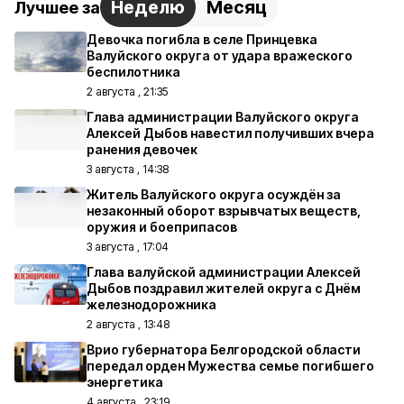
Неделю
Месяц
Лучшее за
Девочка погибла в селе Принцевка
Валуйского округа от удара вражеского
беспилотника
2 августа , 21:35
Глава администрации Валуйского округа
Алексей Дыбов навестил получивших вчера
ранения девочек
3 августа , 14:38
Житель Валуйского округа осуждён за
незаконный оборот взрывчатых веществ,
оружия и боеприпасов
3 августа , 17:04
Глава валуйской администрации Алексей
Дыбов поздравил жителей округа с Днём
железнодорожника
2 августа , 13:48
Врио губернатора Белгородской области
передал орден Мужества семье погибшего
энергетика
4 августа , 23:19