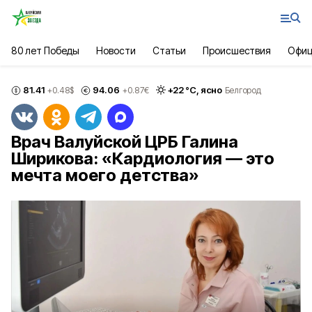
80 лет Победы
Новости
Статьи
Происшествия
Офиц
81.41
94.06
+
22
°С,
ясно
+0.48
$
+0.87
€
Белгород
Врач Валуйской ЦРБ Галина
Ширикова: «Кардиология — это
мечта моего детства»