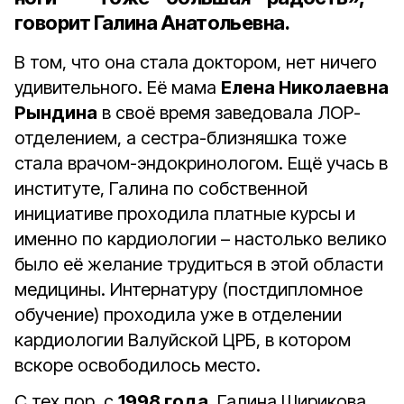
говорит Галина Анатольевна.
В том, что она стала доктором, нет ничего
удивительного. Её мама
Елена Николаевна
Рындина
в своё время заведовала ЛОР-
отделением, а сестра-близняшка тоже
стала врачом-­эндокринологом. Ещё учась в
институте, Галина по собст­венной
инициативе проходила платные курсы и
именно по кардиологии – настолько велико
было её желание трудиться в этой области
медицины. Интернатуру (постдип­ломное
обучение) проходила уже в отделении
кардиологии Валуйской ЦРБ, в котором
вскоре освободилось место.
С тех пор, с
1998 года
, Галина Ширикова