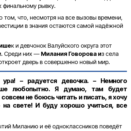
к финальному рывку.
 том, что, несмотря на все вызовы времени,
вестиции в знания остаются самой надёжной
чише
к и девчонок Валуйского округа этот
м. Среди них —
Милания Говорова и
з села
откроет дверь в совершенно новый мир.
ура! – радуется девочка. – Немного
ьше любопытно. Я думаю, там будет
Я совсем не боюсь читать и писать, я хочу
 на свете! И буду хорошо учиться, все
ытий Миланию и её одноклассников поведёт