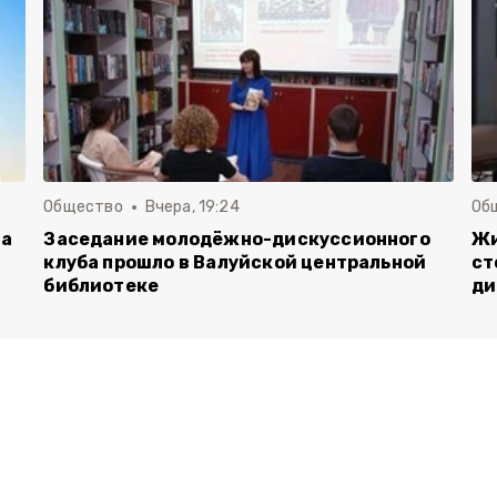
Общество
Вчера, 19:24
Об
га
Заседание молодёжно-дискуссионного
Жи
клуба прошло в Валуйской центральной
ст
библиотеке
ди