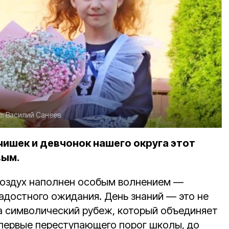
о:
Василий Санеев
чишек и девчонок нашего округа этот
вым.
оздух наполнен особым волнением —
адостного ожидания. День знаний — это не
 а символический рубеж, который объединяет
 впервые переступающего порог школы, до