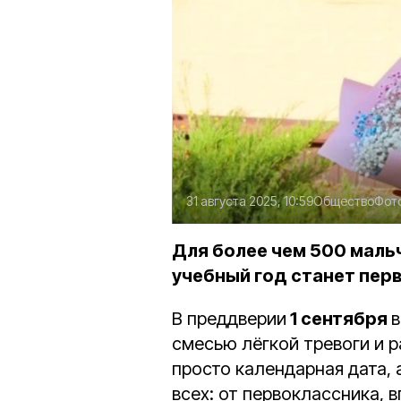
31 августа 2025, 10:59
Общество
Фот
Для более чем 500 маль
учебный год станет пер
В преддверии
1 сентября
в
смесью лёгкой тревоги и р
просто календарная дата,
всех: от первоклассника,