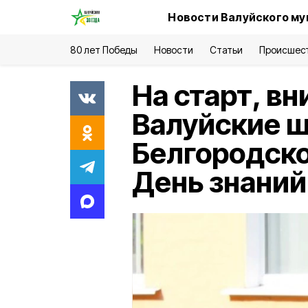
Новости Валуйского му
80 лет Победы
Новости
Статьи
Происшес
На старт, вн
Валуйские ш
Белгородско
День знаний