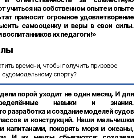
т учиться на собственном опыте и опыте
ьтат приносит огромное удовлетворение
ысить самооценку и веры в свои силы.
 воспитанников их педагоги!»
елы
тить времени, чтобы получить призовое
о судомодельному спорту?
дели порой уходит не один месяц. И для
еделённые навыки и знания.
то разработка и создание моделей судов
лассов и конструкций. Наши мальчишки
 капитанами, покорять моря и океаны,
ли. И их мечты сбываются: создавая