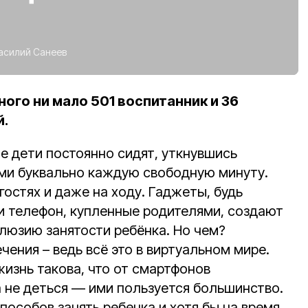
асилий Санеев
ого ни мало 501 воспитанник и 36
й.
е дети постоянно сидят, уткнувшись
ими буквально каждую свободную минуту.
 гостях и даже на ходу. Гаджеты, будь
и телефон, купленные родителями, создают
люзию занятости ребёнка. Но чем?
чения – ведь всё это в виртуальном мире.
изнь такова, что от смартфонов
а не деться — ими пользуется большинство.
способов занять ребенка и хотя бы на время