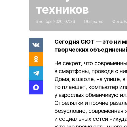
техников
5 ноября 2020, 07:36
Общество
Фото:
В
Сегодня СЮТ — это ни мн
творческих объединени
Не секрет, что современны
в смартфоны, проводя с н
Дома, в школе, на улице, в
то планшет, компьютер ил
у взрослых обманчивую ил
Стрелялки и прочие развле
Безусловно, современная ж
и социальных сетей никуд
В то же время есть много 