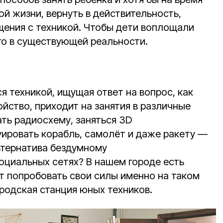
ой жизни, вернуть в действительность,
бщения с техникой. Чтобы дети воплощали
‑то в существующей реальности.
 техникой, ищущая ответ на вопрос, как
ойство, приходит на занятия в различные
ть радиосхему, заняться 3D
ировать корабль, самолёт и даже ракету —
ьтернатива бездумному
циальных сетях? В нашем городе есть
ут попробовать свои силы именно на таком
родская станция юных техников.