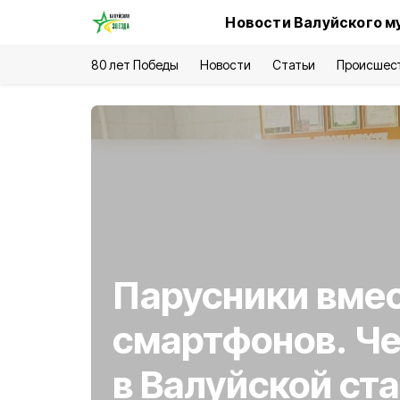
Новости Валуйского м
80 лет Победы
Новости
Статьи
Происшес
Парусники вме
смартфонов. Че
в Валуйской ст