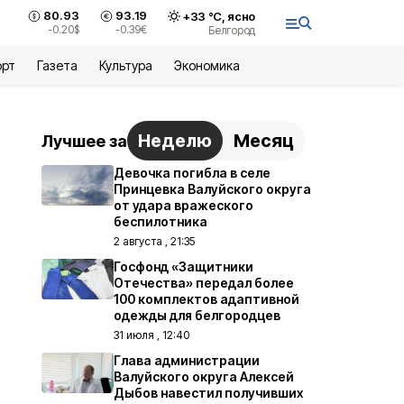
80.93
93.19
+
33
°С,
ясно
-0.20
$
-0.39
€
Белгород
орт
Газета
Культура
Экономика
Неделю
Месяц
Лучшее за
Девочка погибла в селе
Принцевка Валуйского округа
от удара вражеского
беспилотника
2 августа , 21:35
Госфонд «Защитники
Отечества» передал более
100 комплектов адаптивной
одежды для белгородцев
31 июля , 12:40
Глава администрации
Валуйского округа Алексей
Дыбов навестил получивших