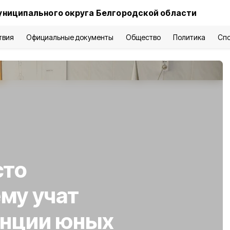
униципального округа Белгородской области
твия
Официальные документы
Общество
Политика
Сп
сто
му учат
анции юных