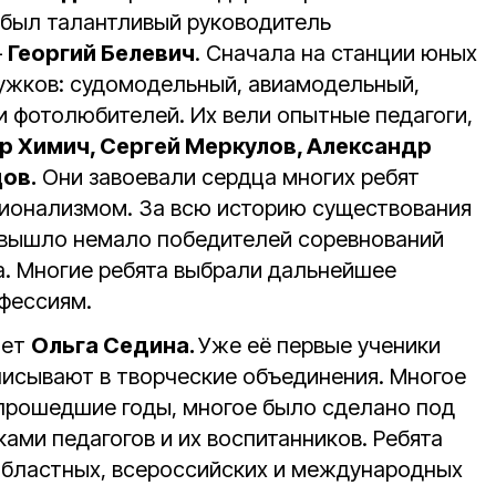
 был талантливый руководитель
–
Георгий Белевич
. Сначала на станции юных
ружков: судомодельный, авиамодельный,
и фотолюбителей. Их вели опытные педагоги,
р Химич, Сергей Меркулов, Александр
ов.
Они завоевали сердца многих ребят
ионализмом. За всю историю существования
 вышло немало победителей соревнований
а. Многие ребята выбрали дальнейшее
фессиям.
яет
Ольга Седина.
Уже её первые ученики
аписывают в творческие объединения. Многое
 прошедшие годы, многое было сделано под
ами педагогов и их воспитанников. Ребята
 областных, всероссийских и международных