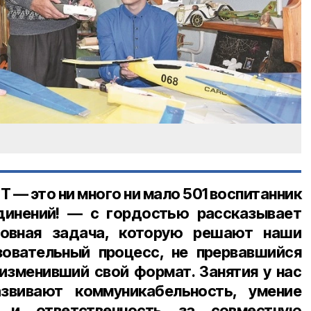
 — это ни много ни мало
501 воспитанник
динений
! — с гордостью рассказывает
овная задача, которую решают наши
зовательный процесс, не прервавшийся
 изменивший свой формат. Занятия у нас
звивают коммуникабельность, умение
 и ответственность за совместную