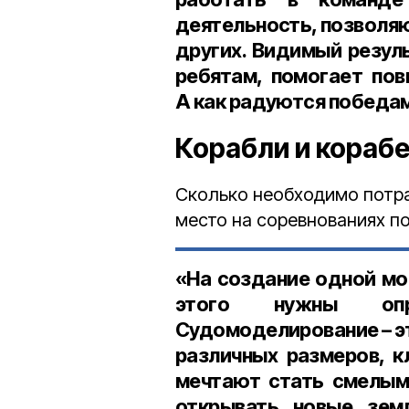
деятельность, позволяю
других. Видимый резул
ребятам, помогает пов
А как радуются победам
Корабли и кораб
Сколько необходимо потра
место на соревнованиях п
«На создание одной мо
этого нужны опр
Судомоделирование – э
различных размеров, к
мечтают стать смелыми
открывать новые зем