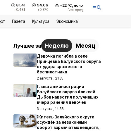
81.41
94.06
+
22
°С,
ясно
+0.48
$
+0.87
€
Белгород
орт
Газета
Культура
Экономика
Неделю
Месяц
Лучшее за
Девочка погибла в селе
Принцевка Валуйского округа
от удара вражеского
беспилотника
2 августа , 21:35
Глава администрации
Валуйского округа Алексей
Дыбов навестил получивших
вчера ранения девочек
3 августа , 14:38
Житель Валуйского округа
осуждён за незаконный
оборот взрывчатых веществ,