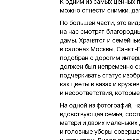
К одним из самых ценных
можно отнести снимки, да
По большей части, это вид
на нас смотрят благородн
дамы. Хранятся и семейны
в салонах Москвы, Санкт-П
подобран с дорогим интер
должен был непременно со
подчеркивать статус изоб
как цветы в вазах и круже
и несоответствия, которы
На одной из фотографий, н
вдовствующая семья, сос
матери и двоих маленьких 
и головные уборы соверш