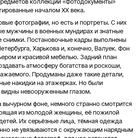
 предметов коллекции «Фотодокументы»
тированные началом ХХ века.
овые фотографии, но есть и портреты. С них
ые мужчины в военных мундирах и знатные
е снимки. Постановочные кадры выполнены
етербурга, Харькова и, конечно, Валуек. Фон
ьером и красивой мебелью. Задний план
здавать атмосферу богатства и роскоши,
ражаемого. Продуманы даже такие детали,
вные накидки на этажерках. Но были
е видны невооруженным глазом.
а вычурном фоне, немного странно смотрится
тоящая из молодой женщины, её пожилой
детей. Их серьёзные лица, тёмная одежда
енно не увязываются с окружающим нарядным