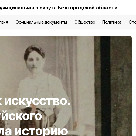
униципального округа Белгородской области
твия
Официальные документы
Общество
Политика
Сп
 искусство.
йского
ла историю