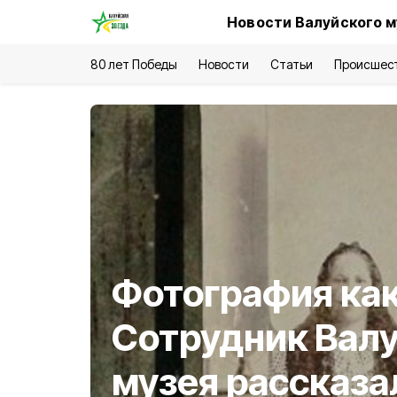
Новости Валуйского м
80 лет Победы
Новости
Статьи
Происшес
Фотография как
Сотрудник Валу
музея рассказа