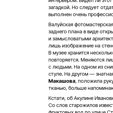
интерьером. Видел ли этот
загадкой. Но следует отда
выполнен очень профессио
Валуйская фотомастерска
заднего плана в виде отк
и замысловатыми архитект
лишь изображение на стен
В музее хранится нескольк
повторяется. Меняются ли
с людьми. На одном из сн
стуле. На другом — знатна
Макашова
, положила руку
тканью, больше напоминаю
Кстати, об Акулине Ивано
Со слов старожилов извест
фруктовых вод по улице Ст