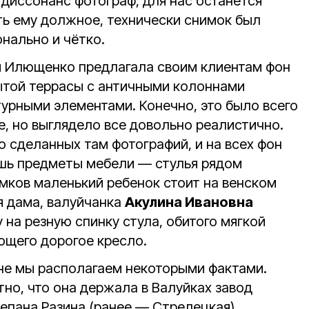
 диссонанс фотограф, для нас останется
ть ему должное, технически снимок был
нально и чётко.
я Илющенко предлагала своим клиентам фон
рытой террасы с античными колоннами
урными элементами. Конечно, это было всего
е, но выглядело все довольно реалистично.
о сделанных там фотографий, и на всех фон
шь предметы мебели — стулья рядом
имков маленький ребенок стоит на венском
я дама, валуйчанка
Акулина Ивановна
 на резную спинку стула, обитого мягкой
щего дорогое кресло.
вне мы располагаем некоторыми фактами.
но, что она держала в Валуйках завод
епана Разина (ранее — Стрелецкая).