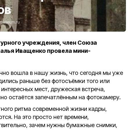
ов
lmuseum.ru
турного учреждения, член Союза
алья Иващенко провела мини-
чно вошла в нашу жизнь, что сегодня мы уже
дились раньше без фотосъёмки того или
 интересных мест, дружеская встреча,
нно остаётся запечатлённым на фотокамеру.
тного ритма современной жизни кадры,
тся. На это просто нет времени,
твительно, зачем нужны бумажные снимки,