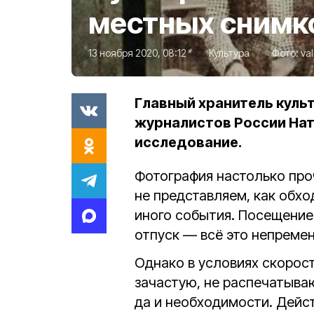
местных снимк
13 ноября 2020, 08:12
Культура
Фото:
va
Главный хранитель куль
журналистов России Нат
исследование.
Фотография настолько про
не представляем, как обхо
иного события. Посещение
отпуск — всё это непреме
Однако в условиях скорос
зачастую, не распечатываю
да и необходимости. Дейс